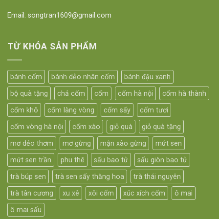
Email: songtran1609@gmail.com
TỪ KHÓA SẢN PHẨM
bánh cốm
bánh dẻo nhân cốm
bánh đậu xanh
bộ quà tặng
chả cốm
cốm
cốm hà nội
cốm hà thành
cốm khô
cốm làng vòng
cốm sấy
cốm tươi
cốm vòng hà nội
cốm xào
giỏ quà
giỏ quà tặng
mơ dẻo thơm
mơ gừng
mận xào gừng
mứt sen
mứt sen trần
phu thê
sấu bao tử
sấu giòn bao tử
trà búp sen
trà sen sấy thăng hoa
trà thái nguyên
trà tân cương
xu xê
xôi cốm
xúc xích cốm
ô mai
ô mai sấu