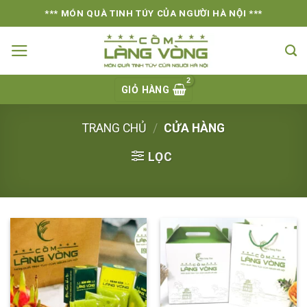
Skip
*** MÓN QUÀ TINH TÚY CỦA NGƯỜI HÀ NỘI ***
to
content
GIỎ HÀNG
TRANG CHỦ
/
CỬA HÀNG
LỌC