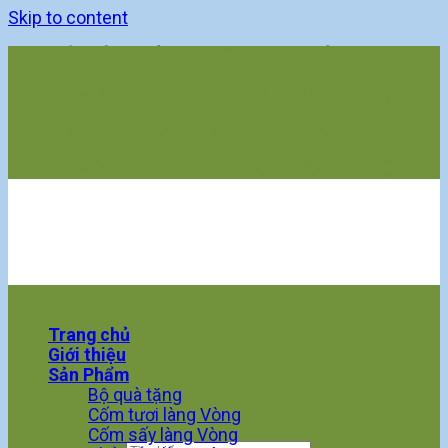
Skip to content
CỐM LÀNG VÒNG - HIỆU SONG TRÂN
*** MÓN QUÀ TINH TÚY CỦA NGƯỜI HÀ NỘI ***
HOTLINE: 0986.487.869 - 0389.909.968
*** MÓN QUÀ TINH TÚY CỦA NGƯỜI HÀ NỘI ***
Trang chủ
Giới thiệu
Sản Phẩm
Bộ quà tặng
Cốm tươi làng Vòng
Cốm sấy làng Vòng