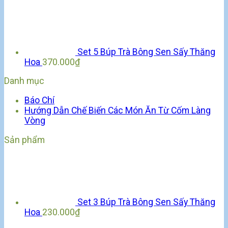
Set 5 Búp Trà Bông Sen Sấy Thăng
Hoa
370.000
₫
Danh mục
Báo Chí
Hướng Dẫn Chế Biến Các Món Ăn Từ Cốm Làng
Vòng
Sản phẩm
Set 3 Búp Trà Bông Sen Sấy Thăng
Hoa
230.000
₫