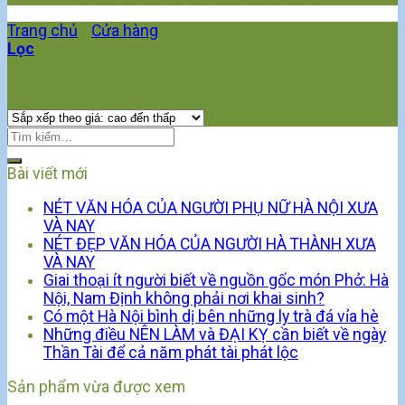
Trang chủ
/
Cửa hàng
/
Bộ quà tặng
Lọc
Hiển thị 1–20 của 31 kết quả
Bài viết mới
NÉT VĂN HÓA CỦA NGƯỜI PHỤ NỮ HÀ NỘI XƯA
VÀ NAY
NÉT ĐẸP VĂN HÓA CỦA NGƯỜI HÀ THÀNH XƯA
VÀ NAY
Giai thoại ít người biết về nguồn gốc món Phở: Hà
Nội, Nam Định không phải nơi khai sinh?
Có một Hà Nội bình dị bên những ly trà đá vỉa hè
Những điều NÊN LÀM và ĐẠI KỴ cần biết về ngày
Thần Tài để cả năm phát tài phát lộc
Sản phẩm vừa được xem