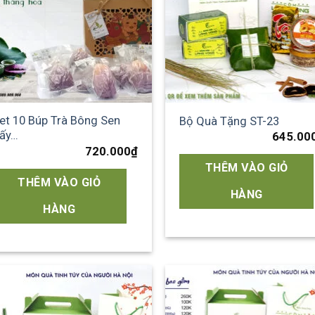
et 10 Búp Trà Bông Sen
Bộ Quà Tặng ST-23
ấy…
645.00
720.000
₫
THÊM VÀO GIỎ
THÊM VÀO GIỎ
HÀNG
HÀNG
Add to
Add