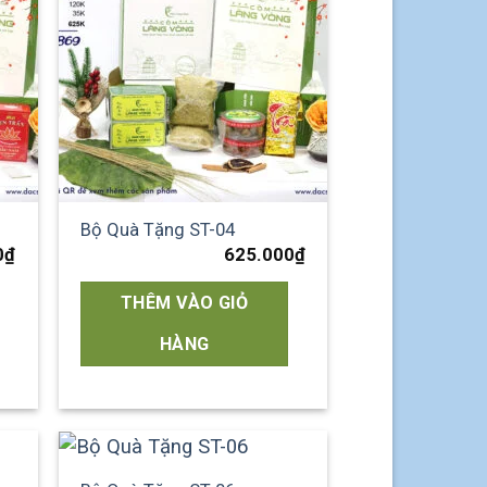
 to
Add to
list
wishlist
Bộ Quà Tặng ST-04
0
₫
625.000
₫
THÊM VÀO GIỎ
HÀNG