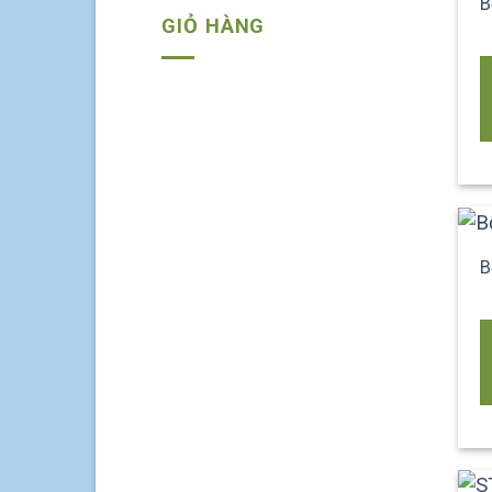
B
GIỎ HÀNG
B