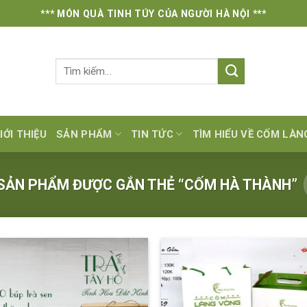
*** MÓN QUÀ TINH TÚY CỦA NGƯỜI HÀ NỘI ***
Tìm
kiếm:
IỚI THIỆU
SẢN PHẨM
TIN TỨC
TÌM HIỂU VỀ CỐM LÀ
SẢN PHẨM ĐƯỢC GẮN THẺ “CỐM HÀ THÀNH”
Add to
Add
wishlist
wish