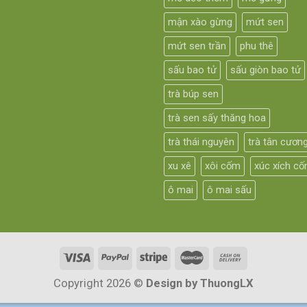
mận xào gừng
mứt sen
mứt sen trần
phu thê
sấu bao tử
sấu giòn bao tử
trà búp sen
trà sen sấy thăng hoa
trà thái nguyên
trà tân cươn
xu xê
xôi cốm
xúc xích c
ô mai
ô mai sấu
Copyright 2026 ©
Design by ThuongLX