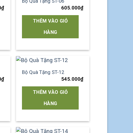
Bộ Quà Tặng ST-06
 to
Add to
0
₫
605.000
₫
list
wishlist
THÊM VÀO GIỎ
HÀNG
Bộ Quà Tặng ST-12
 to
Add to
0
₫
545.000
₫
list
wishlist
THÊM VÀO GIỎ
HÀNG