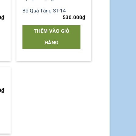
Bộ Quà Tặng ST-14
 to
Add to
0
₫
530.000
₫
list
wishlist
THÊM VÀO GIỎ
HÀNG
 to
0
₫
list