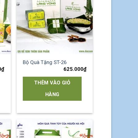
list
wishlist
Bộ Quà Tặng ST-26
0
₫
625.000
₫
THÊM VÀO GIỎ
HÀNG