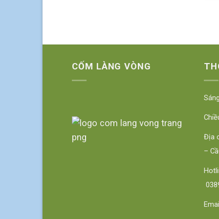
CỐM LÀNG VÒNG
TH
Sáng
Chiề
Địa 
– Cầ
Hot
0389
Emai