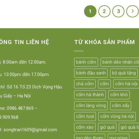
1
2
3
ÔNG TIN LIÊN HỆ
TỪ KHÓA SẢN PHẨM
: 8.00am đến 12.00am.
bánh cốm
bánh dẻo nhân c
bánh đậu xanh
bộ quà tặng
u: 13.00pm đến 17.00pm.
chả cốm
cốm
cốm hà nội
chỉ: Số 16 Tổ 23 Dịch Vọng Hậu
cốm hà thành
cốm khô
u Giấy – Ha Nội
cốm làng vòng
cốm sấy
line: 0986.487.869 –
cốm tươi
cốm vòng hà nội
.909.968
cốm xào
giỏ quà
giỏ quà 
l: songtran1609@gmail.com
mơ dẻo thơm
mơ gừng