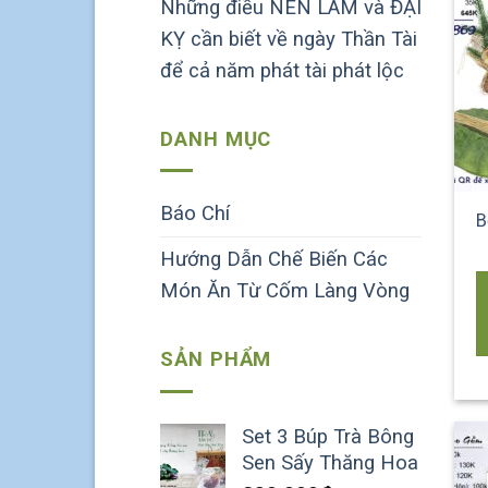
Những điều NÊN LÀM và ĐẠI
KỴ cần biết về ngày Thần Tài
để cả năm phát tài phát lộc
DANH MỤC
Báo Chí
B
Hướng Dẫn Chế Biến Các
Món Ăn Từ Cốm Làng Vòng
SẢN PHẨM
Set 3 Búp Trà Bông
Sen Sấy Thăng Hoa