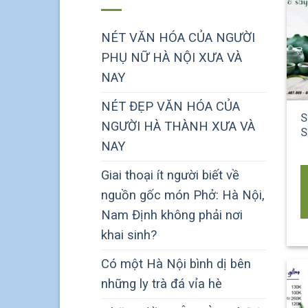
NÉT VĂN HÓA CỦA NGƯỜI
PHỤ NỮ HÀ NỘI XƯA VÀ
NAY
NÉT ĐẸP VĂN HÓA CỦA
S
NGƯỜI HÀ THÀNH XƯA VÀ
S
NAY
Giai thoại ít người biết về
nguồn gốc món Phở: Hà Nội,
Nam Định không phải nơi
khai sinh?
Có một Hà Nội bình dị bên
những ly trà đá vỉa hè