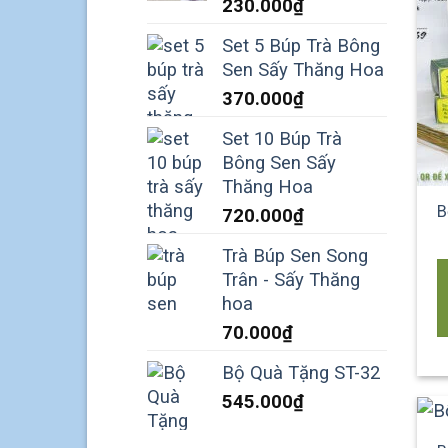
230.000
₫
Set 5 Búp Trà Bông
Sen Sấy Thăng Hoa
370.000
₫
Set 10 Búp Trà
Bông Sen Sấy
Thăng Hoa
B
720.000
₫
Trà Búp Sen Song
Trân - Sấy Thăng
hoa
70.000
₫
Bộ Quà Tặng ST-32
545.000
₫