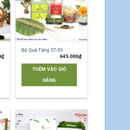
Bộ Quà Tặng ST-03
0
₫
645.000
₫
THÊM VÀO GIỎ
HÀNG
 to
Add to