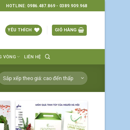
HOTLINE: 0986.487.869 - 0389.909.968
YÊU THÍCH
GIỎ HÀNG
NG VÒNG
LIÊN HỆ
 to
Add to
list
wishlist