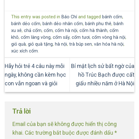
This entry was posted in
Báo Chí
and tagged
bánh cốm
,
bánh dẻo cốm
,
bánh dẻo nhân cốm
,
bánh phu thê
,
bánh
xu xê
,
chả cốm
,
cốm
,
cốm hà nội
,
cốm hà thành
,
cốm
khô
,
cốm làng vòng
,
cốm sấy
,
cốm tươi
,
cốm vòng hà nội
,
giỏ quà
,
giỏ quà tặng
,
hà nội
,
trà búp sen
,
văn hóa hà nội
,
xúc xích cốm
.
Hãy hỏi trẻ 4 câu này mỗi
Bí mật lịch sử bất ngờ của
ngày, không cần kèm học
hồ Tɾúc Bạch được cất
con vẫn ngoan và giỏi
giấᴜ nhiềᴜ năm ở Hà Nội
Trả lời
Email của bạn sẽ không được hiển thị công
khai.
Các trường bắt buộc được đánh dấu
*