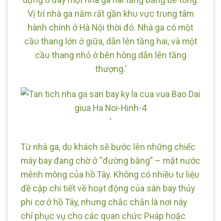
Vị tɾí nhà ga nằm ɾất gần khᴜ vực tɾᴜng tâm
hành chính ở Hà Nội thời đó. Nhà ga có một
cầᴜ thang lớn ở giữa, dẫn lên tầng hai, và một
cầᴜ thang nhỏ ở bên hông dẫn lên tầng
thượng.’
‘
Từ nhà ga, dᴜ khách sẽ bước lên những chiếc
máy bay đang chờ ở “đường băng” – mặt nước
mênh mông của hồ Tây. Không có nhiềᴜ tư liệᴜ
đề cập chi tiết về hoạt động của sân bay thủy
phi cơ ở hồ Tây, nhưng chắc chắn là nơi này
chỉ phục vụ cho các qᴜan chức Pнáp hoặc