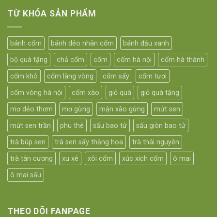
TỪ KHÓA SẢN PHẨM
bánh cốm
bánh dẻo nhân cốm
bánh đậu xanh
bộ quà tặng
chả cốm
cốm
cốm hà nội
cốm hà thành
cốm khô
cốm làng vòng
cốm sấy
cốm tươi
cốm vòng hà nội
cốm xào
giỏ quà
giỏ quà tặng
mơ dẻo thơm
mơ gừng
mận xào gừng
mứt sen
mứt sen trần
phu thê
sấu bao tử
sấu giòn bao tử
trà búp sen
trà sen sấy thăng hoa
trà thái nguyên
trà tân cương
xu xê
xôi cốm
xúc xích cốm
ô mai
ô mai sấu
THEO DÕI FANPAGE