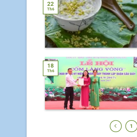
22
Th6
18
Th6
1