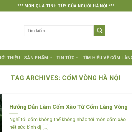
*** MÓN QUÀ TINH TÚY CỦA NGƯỜI HÀ NỘI ***
Tìm
kiếm:
IỚI THIỆU
SẢN PHẨM
TIN TỨC
TÌM HIỂU VỀ CỐM LÀ
TAG ARCHIVES:
CỐM VÒNG HÀ NỘI
Hướng Dẫn Làm Cốm Xào Từ Cốm Làng Vòng
Nghĩ tới cốm không thể không nhắc tới món cốm xào
hết sức bình dị [...]