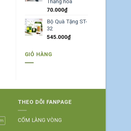
Thăng hoa
70.000
₫
Bộ Quà Tặng ST-
32
545.000
₫
GIỎ HÀNG
THEO DÕI FANPAGE
CỐM LÀNG VÒNG
ốm