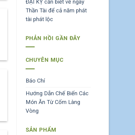
ĐẠI KỴ cần biết về ngày
Thần Tài để cả năm phát
tài phát lộc
PHẢN HỒI GẦN ĐÂY
CHUYÊN MỤC
Báo Chí
Hướng Dẫn Chế Biến Các
Món Ăn Từ Cốm Làng
Vòng
SẢN PHẨM