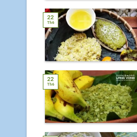
22
Th6
22
Th6