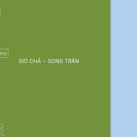
tặng
GIÒ CHẢ – SONG TRÂN
g