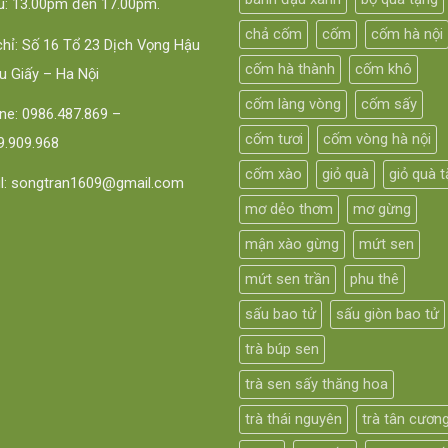
u: 13.00pm đến 17.00pm.
chả cốm
cốm
cốm hà nội
chỉ: Số 16 Tổ 23 Dịch Vọng Hậu
cốm hà thành
cốm khô
u Giấy – Ha Nội
cốm làng vòng
cốm sấy
line: 0986.487.869 –
cốm tươi
cốm vòng hà nội
.909.968
cốm xào
giỏ quà
giỏ quà 
l: songtran1609@gmail.com
mơ dẻo thơm
mơ gừng
mận xào gừng
mứt sen
mứt sen trần
phu thê
sấu bao tử
sấu giòn bao tử
trà búp sen
trà sen sấy thăng hoa
trà thái nguyên
trà tân cươn