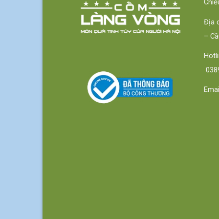
Chiề
Địa 
– Cầ
Hot
0389
Emai