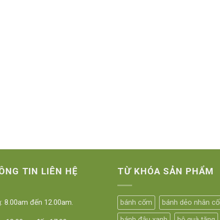
ÔNG TIN LIÊN HỆ
TỪ KHÓA SẢN PHẨM
: 8.00am đến 12.00am.
bánh cốm
bánh dẻo nhân c
bánh đậu xanh
bộ quà tặng