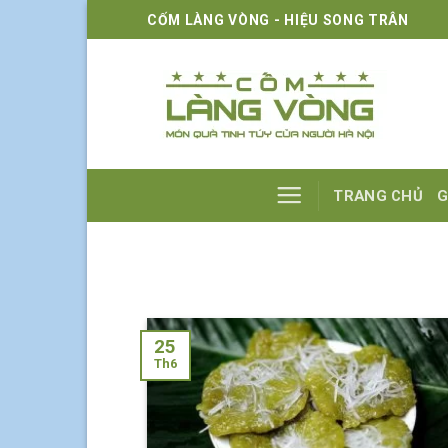
Skip
CỐM LÀNG VÒNG - HIỆU SONG TRÂN
to
content
TRANG CHỦ
G
25
Th6