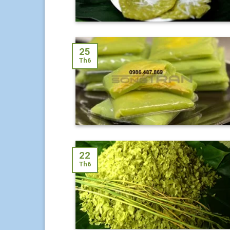
25
Th6
22
Th6