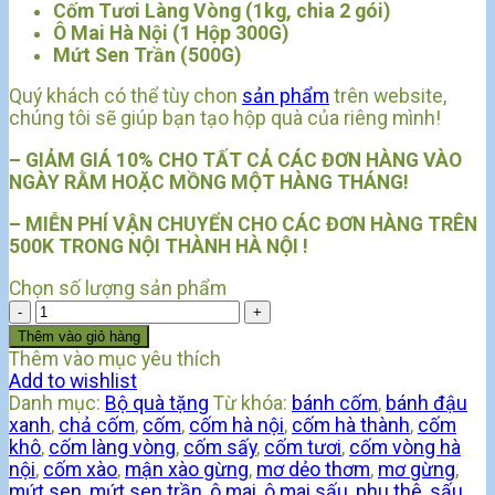
Cốm Tươi Làng Vòng (1kg, chia 2 gói)
Ô Mai Hà Nội (1 Hộp 300G)
Mứt Sen Trần (500G)
Quý khách có thể tùy chon
sản phẩm
trên website,
chúng tôi sẽ giúp bạn tạo hộp quà của riêng mình!
– GIẢM GIÁ 10% CHO TẤT CẢ CÁC ĐƠN HÀNG VÀO
NGÀY RẰM HOẶC MỒNG MỘT HÀNG THÁNG!
– MIỄN PHÍ VẬN CHUYỂN CHO CÁC ĐƠN HÀNG TRÊN
500K TRONG NỘI THÀNH HÀ NỘI !
Chọn số lượng sản phẩm
Bộ
Quà
Thêm vào giỏ hàng
Tặng
Thêm vào mục yêu thích
ST-
Add to wishlist
14
Danh mục:
Bộ quà tặng
Từ khóa:
bánh cốm
,
bánh đậu
số
xanh
,
chả cốm
,
cốm
,
cốm hà nội
,
cốm hà thành
,
cốm
lượng
khô
,
cốm làng vòng
,
cốm sấy
,
cốm tươi
,
cốm vòng hà
nội
,
cốm xào
,
mận xào gừng
,
mơ dẻo thơm
,
mơ gừng
,
mứt sen
,
mứt sen trần
,
ô mai
,
ô mai sấu
,
phu thê
,
sấu