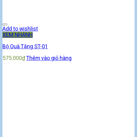
Add to wishlist
XEM NHANH
Bộ Quà Tặng ST-01
575.000
₫
Thêm vào giỏ hàng