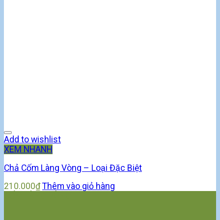
Add to wishlist
XEM NHANH
Chả Cốm Làng Vòng – Loại Đặc Biệt
210.000
₫
Thêm vào giỏ hàng
CỐM LÀNG VÒNG