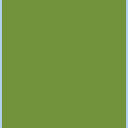
THÔNG TIN LIÊN HỆ
Sáng: 8.00am đến 12.00am.
Chiều: 13.00pm đến 17.00pm.
Địa chỉ: Số 16 Tổ 23 Dịch Vọng Hậu – Cầu Giấy – Ha Nội
Hotline: 0986.487.869 – 0389.909.968
Email: songtran1609@gmail.com