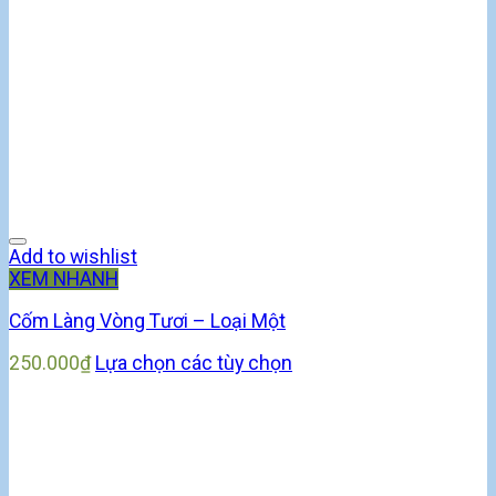
Add to wishlist
XEM NHANH
Cốm Làng Vòng Tươi – Loại Một
250.000
₫
Lựa chọn các tùy chọn