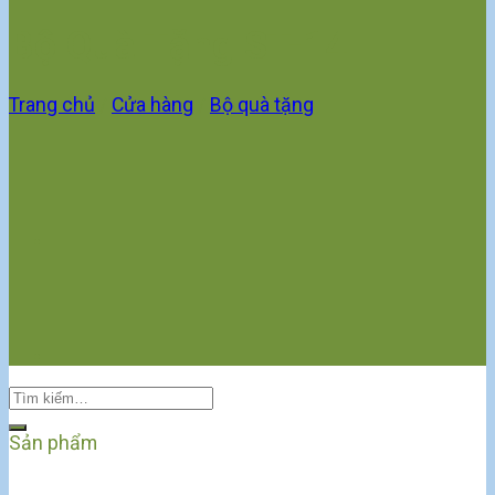
Bộ Quà Tặng ST-14
Trang chủ
/
Cửa hàng
/
Bộ quà tặng
Sản phẩm