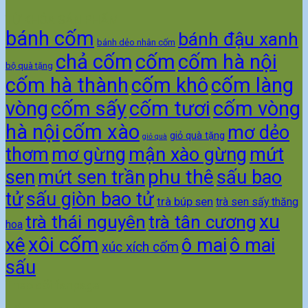
TỪ KHÓA SẢN PHẨM
bánh cốm
bánh đậu xanh
bánh dẻo nhân cốm
chả cốm
cốm
cốm hà nội
bộ quà tặng
cốm hà thành
cốm khô
cốm làng
vòng
cốm sấy
cốm tươi
cốm vòng
hà nội
cốm xào
mơ dẻo
giỏ quà tặng
giỏ quà
thơm
mơ gừng
mận xào gừng
mứt
phu thê
sen
mứt sen trần
sấu bao
tử
sấu giòn bao tử
trà búp sen
trà sen sấy thăng
xu
trà thái nguyên
trà tân cương
hoa
xôi cốm
xê
ô mai
ô mai
xúc xích cốm
sấu
Theo dõi fanpage