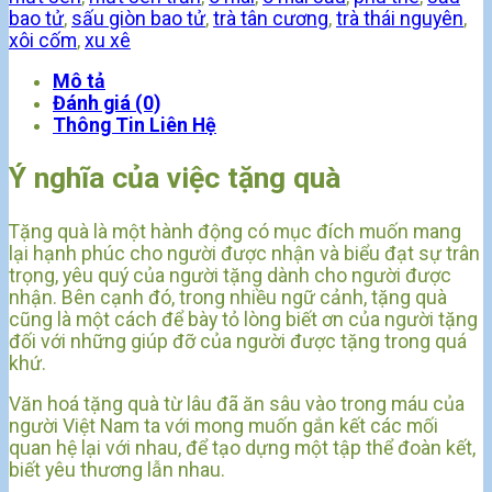
bao tử
,
sấu giòn bao tử
,
trà tân cương
,
trà thái nguyên
,
xôi cốm
,
xu xê
Mô tả
Đánh giá (0)
Thông Tin Liên Hệ
Ý nghĩa của việc tặng quà
Tặng quà là một hành động có mục đích muốn mang
lại hạnh phúc cho người được nhận và biểu đạt sự trân
trọng, yêu quý của người tặng dành cho người được
nhận. Bên cạnh đó, trong nhiều ngữ cảnh, tặng quà
cũng là một cách để bày tỏ lòng biết ơn của người tặng
đối với những giúp đỡ của người được tặng trong quá
khứ.
Văn hoá tặng quà từ lâu đã ăn sâu vào trong máu của
người Việt Nam ta với mong muốn gắn kết các mối
quan hệ lại với nhau, để tạo dựng một tập thể đoàn kết,
biết yêu thương lẫn nhau.