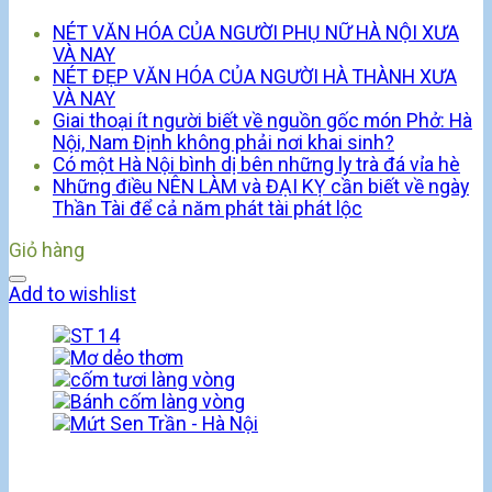
NÉT VĂN HÓA CỦA NGƯỜI PHỤ NỮ HÀ NỘI XƯA
VÀ NAY
NÉT ĐẸP VĂN HÓA CỦA NGƯỜI HÀ THÀNH XƯA
VÀ NAY
Giai thoại ít người biết về nguồn gốc món Phở: Hà
Nội, Nam Định không phải nơi khai sinh?
Có một Hà Nội bình dị bên những ly trà đá vỉa hè
Những điều NÊN LÀM và ĐẠI KỴ cần biết về ngày
Thần Tài để cả năm phát tài phát lộc
Giỏ hàng
Add to wishlist