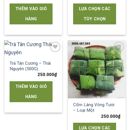
THÊM VÀO GIỎ
LỰA CHỌN CÁC
HÀNG
TÙY CHỌN
Add to
Add to
wishlist
wishlist
Trà Tân Cương – Thái
Nguyên (500G)
250.000
₫
THÊM VÀO GIỎ
HÀNG
Cốm Làng Vòng Tươi
– Loại Một
250.000
₫
LỰA CHỌN CÁC