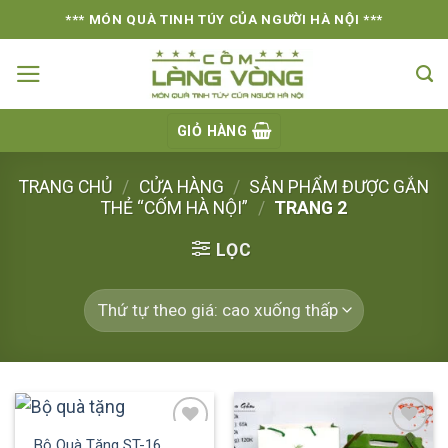
Skip
*** MÓN QUÀ TINH TÚY CỦA NGƯỜI HÀ NỘI ***
to
content
GIỎ HÀNG
TRANG CHỦ
/
CỬA HÀNG
/
SẢN PHẨM ĐƯỢC GẮN
THẺ “CỐM HÀ NỘI”
/
TRANG 2
LỌC
Bộ Quà Tặng ST-16
Add to
Add to