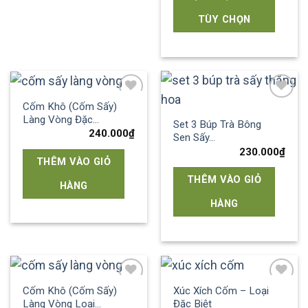
TÙY CHỌN
Cốm Khô (Cốm Sấy)
Add to
Add to
Làng Vòng Đặc…
wishlist
wishlist
Set 3 Búp Trà Bông
240.000
₫
Sen Sấy…
230.000
₫
THÊM VÀO GIỎ
THÊM VÀO GIỎ
HÀNG
HÀNG
Cốm Khô (Cốm Sấy)
Xúc Xích Cốm – Loại
Add to
Add to
Làng Vòng Loại…
Đặc Biệt
wishlist
wishlist