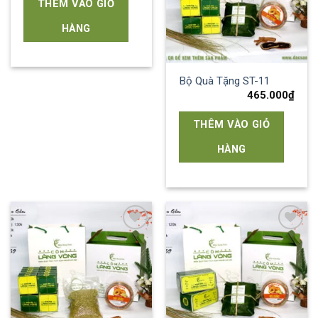
THÊM VÀO GIỎ
HÀNG
Bộ Quà Tặng ST-11
465.000
₫
THÊM VÀO GIỎ
HÀNG
Add to
Add to
wishlist
wishlist