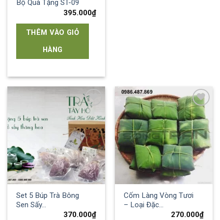
Bộ Quà Tặng ST-09
395.000
₫
THÊM VÀO GIỎ
HÀNG
Add to
Add to
wishlist
wishlist
Set 5 Búp Trà Bông
Cốm Làng Vòng Tươi
Sen Sấy…
– Loại Đặc…
370.000
₫
270.000
₫