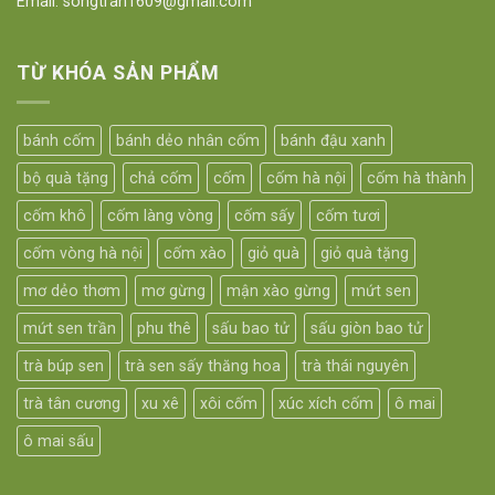
Email: songtran1609@gmail.com
TỪ KHÓA SẢN PHẨM
bánh cốm
bánh dẻo nhân cốm
bánh đậu xanh
bộ quà tặng
chả cốm
cốm
cốm hà nội
cốm hà thành
cốm khô
cốm làng vòng
cốm sấy
cốm tươi
cốm vòng hà nội
cốm xào
giỏ quà
giỏ quà tặng
mơ dẻo thơm
mơ gừng
mận xào gừng
mứt sen
mứt sen trần
phu thê
sấu bao tử
sấu giòn bao tử
trà búp sen
trà sen sấy thăng hoa
trà thái nguyên
trà tân cương
xu xê
xôi cốm
xúc xích cốm
ô mai
ô mai sấu