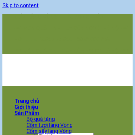
Skip to content
CỐM LÀNG VÒNG - HIỆU SONG TRÂN
*** MÓN QUÀ TINH TÚY CỦA NGƯỜI HÀ NỘI ***
HOTLINE: 0986.487.869 - 0389.909.968
*** MÓN QUÀ TINH TÚY CỦA NGƯỜI HÀ NỘI ***
Trang chủ
Giới thiệu
Sản Phẩm
Bộ quà tặng
Cốm tươi làng Vòng
Cốm sấy làng Vòng