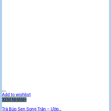
Add to wishlist
XEM NHANH
Trà Búp Sen Song Trân – Ướp…