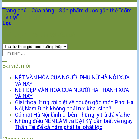
Trang chủ
/
Cửa hàng
/
Sản phẩm được gắn thẻ “cốm
hà nội”
/
Trang 3
Lọc
Hiển thị 41–59 của 59 kết quả
Bài viết mới
NÉT VĂN HÓA CỦA NGƯỜI PHỤ NỮ HÀ NỘI XƯA
VÀ NAY
NÉT ĐẸP VĂN HÓA CỦA NGƯỜI HÀ THÀNH XƯA
VÀ NAY
Giai thoại ít người biết về nguồn gốc món Phở: Hà
Nội, Nam Định không phải nơi khai sinh?
Có một Hà Nội bình dị bên những ly trà đá vỉa hè
Những điều NÊN LÀM và ĐẠI KỴ cần biết về ngày
Thần Tài để cả năm phát tài phát lộc
Chuyên mục