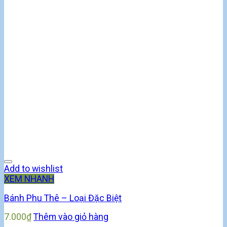
Add to wishlist
XEM NHANH
Bánh Phu Thê – Loại Đặc Biệt
7.000
₫
Thêm vào giỏ hàng