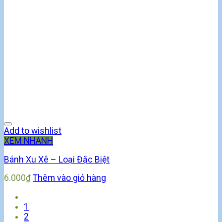
Add to wishlist
XEM NHANH
Bánh Xu Xê – Loại Đặc Biệt
6.000
₫
Thêm vào giỏ hàng
1
2