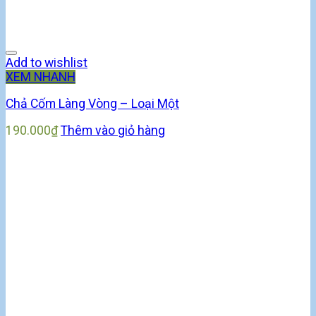
Add to wishlist
XEM NHANH
Chả Cốm Làng Vòng – Loại Một
190.000
₫
Thêm vào giỏ hàng