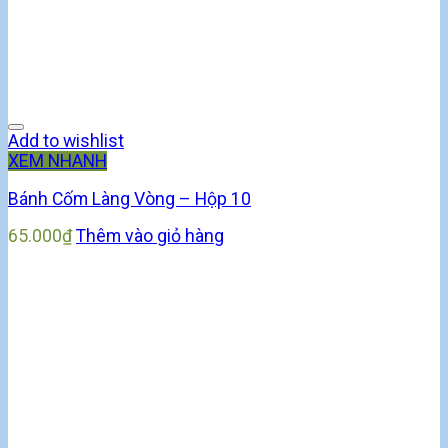
Add to wishlist
XEM NHANH
Bánh Cốm Làng Vòng – Hộp 10
65.000
₫
Thêm vào giỏ hàng