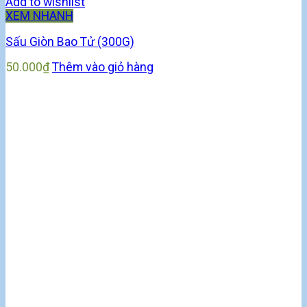
Add to wishlist
XEM NHANH
Sấu Giòn Bao Tử (300G)
50.000
₫
Thêm vào giỏ hàng