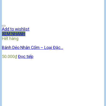
Add to wishlist
XEM NHANH
Hết hàng
Bánh Dẻo Nhân Cốm – Loại Đặc…
50.000
₫
Đọc tiếp