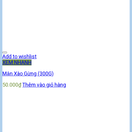
Add to wishlist
XEM NHANH
Mận Xào Gừng (300G)
50.000
₫
Thêm vào giỏ hàng