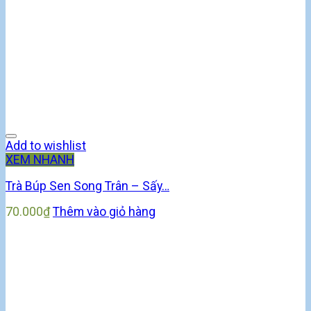
Add to wishlist
XEM NHANH
Trà Búp Sen Song Trân – Sấy…
70.000
₫
Thêm vào giỏ hàng